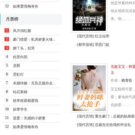
他是华夏特种
12
如果爱情梅有你
他从地狱岛浴
来。他...……
月票榜
1
风月俏红颜
·
[现代言情]
红尘仙帝
2
豪门猎爱：私房娇妻火辣...
·
[都市游戏]
罪恶门徒
3
媚丫头，别哭
4
此景向阳
5
灵爵
无敌宝宝：鲜
太
6
霓虹灯
作者：
晓青歌
7
未婚待嫁：无良总裁你走...
宝宝聪明可爱
8
钻石新娘
爱；爹地帅气
9
校草校霸都爱我
也缺爱...……
10
妖孽学生
·
[现代言情]
重生豪门：总裁的贴身新
11
逆爱：失婚的小娇妻
·
[现代言情]
总裁先生给我的毕业礼
12
如果爱情梅有你