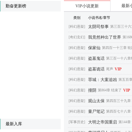
最新
勤奋更新榜
VIP小说更新
类别
小说书名/章节
[科幻悬疑]
太阴司祭事
第三百三十六
[奇幻玄幻]
我竟然种出了世界
第16
[科幻悬疑]
保家仙
第四百一十三章 轮
[科幻悬疑]
盗墓鬼话
第三百一十八章
[科幻悬疑]
盗墓诡话
尾声
[科幻悬疑]
罪城：大案追凶
第五百章
[科幻悬疑]
撞阴
第864章 结束了
[科幻悬疑]
观山太保
第四百三十九章
[科幻悬疑]
量尸笔记
第四百七十八章
[军事历史]
大明之帝国重启
第144
最新入库