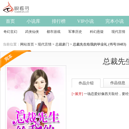
首页
小说库
排行榜
VIP小说
完本小说
奇幻玄幻
武侠仙侠
都市游戏
军事历史
科幻悬疑
现代言情
当前位置：
网站首页
>
现代言情
>
总裁豪门
> 总裁先生给我的毕业礼 (书号18483)
总裁先
作品信息
作品介绍
[+展开]
一场恋爱好像西天取经，要经