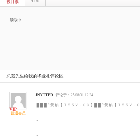
打赏
投月票
读取中...
总裁先生给我的毕业礼评论区
JNYTTED
评论于：25/08/31 12:24
█ █ █ ? 黃 魸【 Ｔ５５Ｖ．ＣＣ 】█ █ ? 黃 魸【 Ｔ５５Ｖ．ＣＣ
普通会员
-
-