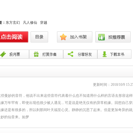
签：
东方玄幻
凡人修仙
穿越
更新时间：2018/10/9 15:25
这些曼妙的音符，他说不出来这些音符代表着什么也不知道用什么样的言语去形容这样
机缘万年罕有，即使出现也很少被人遇见，可是说是绝无仅有的异常机缘。回想自己穿
机缘还是有很多的，所以刹那间叶天福至心灵。静静的沉思了起来。但是更加奇异的就
曼妙的仙音来。如梦