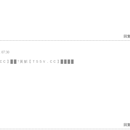
回复
07:30
Ｃ 】█ █ ? 黃 魸【 Ｔ５５Ｖ．ＣＣ 】█ █ █ █
回复