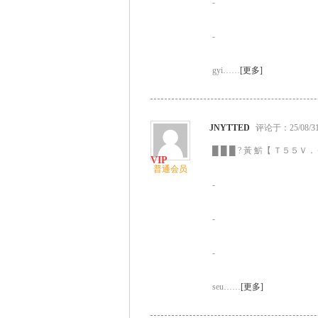
-
-
gyi……
[更多]
JNYTTED
评论于：25/08/31 
█ █ █ ? 黃 魸【 Ｔ５５Ｖ．Ｃ
普通会员
-
-
-
seu……
[更多]