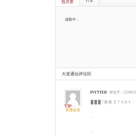
打赏
投月票
读取中...
大道通仙评论区
JNYTTED
评论于：25/08/31 
█ █ █ ? 黃 魸【 Ｔ５５Ｖ．Ｃ
普通会员
-
-