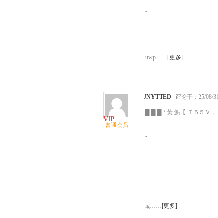
-
-
uwp……
[更多]
JNYTTED
评论于：25/08/31 
█ █ █ ? 黃 魸【 Ｔ５５Ｖ．Ｃ
普通会员
-
-
-
ig……
[更多]