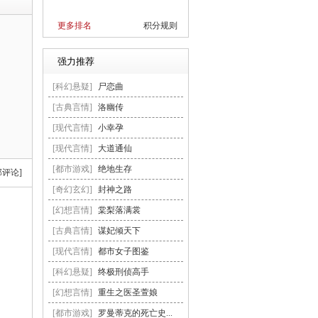
更多排名
积分规则
强力推荐
[科幻悬疑]
尸恋曲
[古典言情]
洛幽传
[现代言情]
小幸孕
[现代言情]
大道通仙
[都市游戏]
绝地生存
部评论]
[奇幻玄幻]
封神之路
[幻想言情]
棠梨落满裳
[古典言情]
谋妃倾天下
[现代言情]
都市女子图鉴
[科幻悬疑]
终极刑侦高手
[幻想言情]
重生之医圣萱娘
[都市游戏]
罗曼蒂克的死亡史...