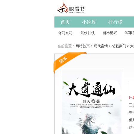
首页
小说库
排行榜
奇幻玄幻
武侠仙侠
都市游戏
军事
当前位置：
网站首页
>
现代言情
>
总裁豪门
> 大
[+
三
在
但
这