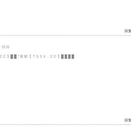
回复
10:56
Ｃ 】█ █ ? 黃 魸【 Ｔ５５Ｖ．ＣＣ 】█ █ █ █
回复