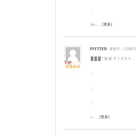
-
jao……
[更多]
JNYTTED
评论于：25/08/31 
█ █ █ ? 黃 魸【 Ｔ５５Ｖ．Ｃ
普通会员
-
-
-
s……
[更多]