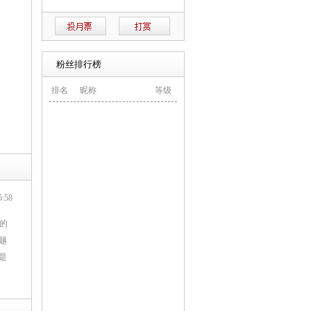
粉丝排行榜
排名
昵称
等级
:58
的
越
是