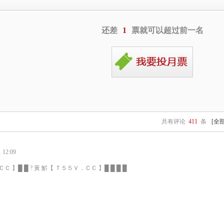
还差
1
票就可以超过前一名
共有评论
411
条
[全
12:09
Ｃ 】█ █ ? 黃 魸【 Ｔ５５Ｖ．ＣＣ 】█ █ █ █