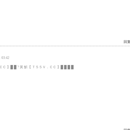
回复
03:42
Ｃ 】█ █ ? 黃 魸【 Ｔ５５Ｖ．ＣＣ 】█ █ █ █