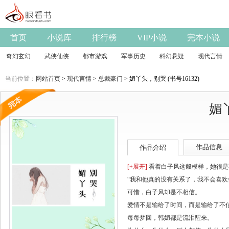
首页
小说库
排行榜
VIP小说
完本小说
奇幻玄幻
武侠仙侠
都市游戏
军事历史
科幻悬疑
现代言情
当前位置：
网站首页
>
现代言情
>
总裁豪门
> 媚丫头，别哭 (书号16132)
媚
作品信息
作品介绍
[+展开]
看着白子风这般模样，她很是
“我和他真的没有关系了，我不会喜欢
可惜，白子风却是不相信。
爱情不是输给了时间，而是输给了不
每每梦回，韩媚都是流泪醒来。