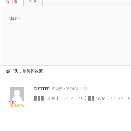
打赏
投月票
读取中...
媚丫头，别哭评论区
JNYTTED
评论于：25/08/31 11:38
█ █ █ ? 黃 魸【 Ｔ５５Ｖ．ＣＣ 】█ █ ? 黃 魸【 Ｔ５５Ｖ．ＣＣ
普通会员
-
-