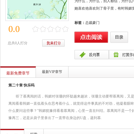
为什么，为什么，别人都信，为什么
她喜欢他喜欢到了骨子里，有时韩媚
只要梦醒了，就结束了，爱，还是在
标签：
总裁豪门
但是，事实是残酷的。
0.0
当多年之后，韩媚以为把那一个伤感
爱不会像河流一样，永远的流淌。
总共0人打分
它只是一叶小船，变成了我们脑海里
而命中注定的人，也来到了韩媚的面
新欢，旧爱，何去何从……
最新VIP章节
最新免费章节
第二十章 快乐吗
听了慕离阅的话，韩媚对张珊的怀疑越来越浓，张珊主动要帮慕离阅，又
离阅看着韩媚一直低着头在思考着什么，就觉得这件事真的不对劲，他凝着眼眸
什么要问这些事？”韩媚犹豫得看着慕离阅，心里一直在纠结。慕离阅不是一个
豫再三，还是从袋子里拿出了一直带在身边的U盘，递到慕.