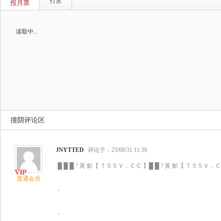
打赏
投月票
读取中...
撞阴评论区
JNYTTED
评论于：25/08/31 11:39
█ █ █ ? 黃 魸【 Ｔ５５Ｖ．ＣＣ 】█ █ ? 黃 魸【 Ｔ５５Ｖ．ＣＣ
普通会员
-
-