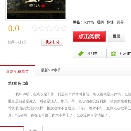
标签：
火葬场
通阴
惊悚
灵异
0.0
总共0人打分
最新VIP章节
最新免费章节
第1章 头七夜
我叫钟明，在殡仪馆工作，我还有个师傅叫老胡。殡仪馆就是火葬场，也
区别是前者是死人，后者是活人。那天一早，老胡酒都没醒利索，就突然拉着我
馆长装出副为难的模样，推脱这样不合规定，不行，绝对不行，直到老胡把早已
开。“老胡啊，你在咱单位工作大半辈子了，也该退休享享清福了，