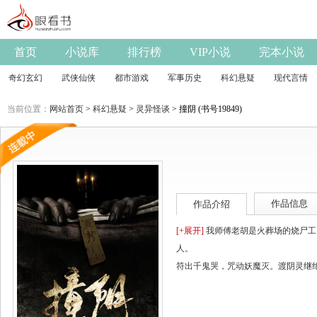
首页
小说库
排行榜
VIP小说
完本小说
奇幻玄幻
武侠仙侠
都市游戏
军事历史
科幻悬疑
现代言情
当前位置：
网站首页
>
科幻悬疑
>
灵异怪谈
> 撞阴 (书号19849)
作品信息
作品介绍
[+展开]
我师傅老胡是火葬场的烧尸工
人。
符出千鬼哭，咒动妖魔灭。渡阴灵继