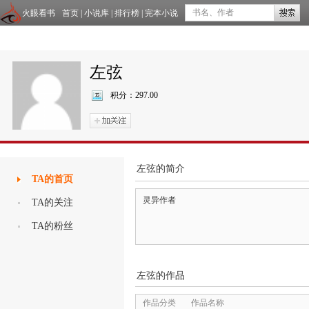
火眼看书
首页
|
小说库
|
排行榜
|
完本小说
左弦
积分：
297.00
左弦的简介
TA的首页
灵异作者
TA的关注
TA的粉丝
左弦的作品
作品分类
作品名称