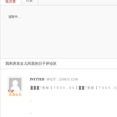
打赏
投月票
读取中...
我和房东女儿同居的日子评论区
JNYTTED
评论于：25/08/31 12:00
█ █ █ ? 黃 魸【 Ｔ５５Ｖ．ＣＣ 】█ █ ? 黃 魸【 Ｔ５５Ｖ．ＣＣ
普通会员
-
-