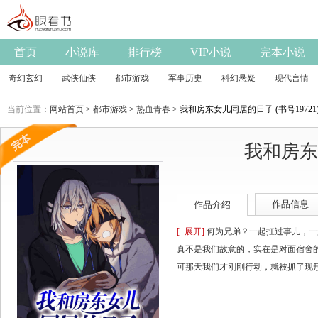
首页
小说库
排行榜
VIP小说
完本小说
奇幻玄幻
武侠仙侠
都市游戏
军事历史
科幻悬疑
现代言情
当前位置：
网站首页
>
都市游戏
>
热血青春
> 我和房东女儿同居的日子 (书号19721
我和房东
作品信息
作品介绍
[+展开]
何为兄弟？一起扛过事儿，一
真不是我们故意的，实在是对面宿舍
可那天我们才刚刚行动，就被抓了现