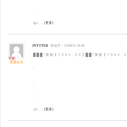
-
lgo……
[更多]
JNYTTED
评论于：25/08/31 10:46
█ █ █ ? 黃 魸【 Ｔ５５Ｖ．ＣＣ 】█ █ ? 黃 魸【 Ｔ５５Ｖ．ＣＣ
普通会员
-
-
-
zyf……
[更多]