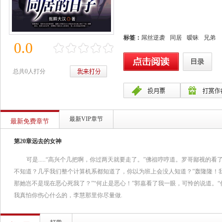
标签：
屌丝逆袭
同居
暧昧
兄弟
0.0
总共0人打分
最新VIP章节
最新免费章节
第20章远去的女神
可是.....“高兴个几把啊，你过两天就要走了。”佛祖哼哼道。罗哥鄙视的
不知道？几乎我们整个计算机系都知道了，你以为班上会没人知道？”轰隆隆！我
那她岂不是现在恶心死我了？”“何止是恶心！”郭嘉看了我一眼，可怜的说道。
我真怕你伤心什么的，李慧那里你尽量做.