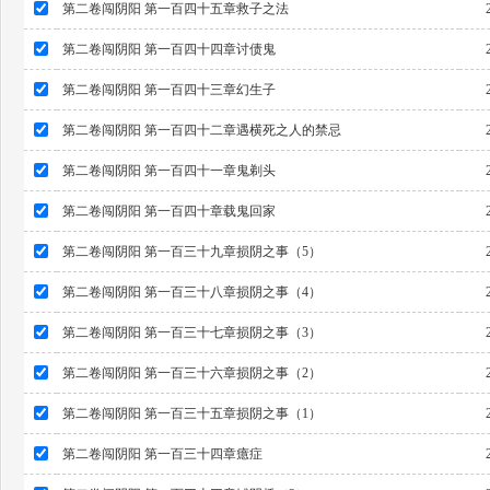
第二卷闯阴阳 第一百四十五章救子之法
第二卷闯阴阳 第一百四十四章讨债鬼
第二卷闯阴阳 第一百四十三章幻生子
第二卷闯阴阳 第一百四十二章遇横死之人的禁忌
第二卷闯阴阳 第一百四十一章鬼剃头
第二卷闯阴阳 第一百四十章载鬼回家
第二卷闯阴阳 第一百三十九章损阴之事（5）
第二卷闯阴阳 第一百三十八章损阴之事（4）
第二卷闯阴阳 第一百三十七章损阴之事（3）
第二卷闯阴阳 第一百三十六章损阴之事（2）
第二卷闯阴阳 第一百三十五章损阴之事（1）
第二卷闯阴阳 第一百三十四章癔症