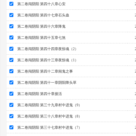
第二卷闯阴阳 第四十八章心安
第二卷闯阴阳 第四十七章石头蛊
第二卷闯阴阳 第四十六章降鬼
第二卷闯阴阳 第四十五章七煞
第二卷闯阴阳 第四十四章夜惊魂（2）
第二卷闯阴阳 第四十三章夜惊魂（1）
第二卷闯阴阳 第四十二章闹鬼之事
第二卷闯阴阳 第四十一章阴阳降头草
第二卷闯阴阳 第四十章接活
第二卷闯阴阳 第三十九章村中进鬼（9）
第二卷闯阴阳 第三十八章村中进鬼（8）
第二卷闯阴阳 第三十七章村中进鬼（7）