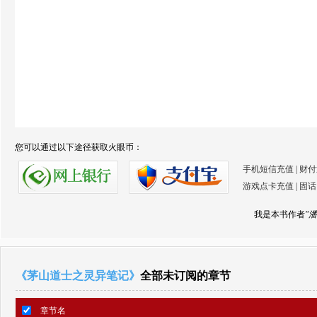
您可以通过以下途径获取火眼币：
手机短信充值
|
财付
游戏点卡充值
|
固话
我是本书作者
"
《茅山道士之灵异笔记》
全部未订阅的章节
章节名