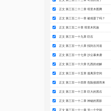
正文 第三百二十二章 塔里木图腾
正文 第三百二十一章 被戏耍了吗？
正文 第三百二十章 塔里木民族
正文 第三百一十九章 巨石
正文 第三百一十八章 找到古河道
正文 第三百一十七章 沙尘暴来袭
正文 第三百一十六章 扎西的劝解
正文 第三百一十五章 逃离异空间
正文 第三百一十四章 危险接踵而来
正文 第三百一十三章 巨大的黑石
正文 第三百一十二章 神秘的黑影
正文 第三百一十一章 另一个空间