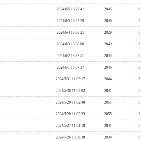
2024/6/5 16:27:41
2045
6
2024/6/5 16:27:29
2040
6
2024/6/4 18:38:21
2029
6
2024/6/3 18:38:06
2049
6
2024/6/2 18:37:51
2045
6
2024/6/1 18:37:37
2046
6
2024/5/31 11:03:17
2044
6
2024/5/30 11:02:02
2041
6
2024/5/29 11:02:48
2051
6
2024/5/28 11:02:33
2055
6
2024/5/27 11:01:18
2041
6
2024/5/26 10:59:38
2038
6