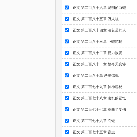
正文 第二百八十六章 聪明的白蛇
正文 第二百八十五章 万人坑
正文 第二百八十四章 清玄道的人
正文 第二百八十三章 巨蛇蛇蜕
正文 第二百八十二章 视力恢复
正文 第二百八十一章 她今天真惨
正文 第二百八十章 悬崖惊魂
正文 第二百七十九章 神神秘秘
正文 第二百七十八章 凌乱的记忆
正文 第二百七十七章 秦曲尘受伤
正文 第二百七十六章 玄蛇
正文 第二百七十五章 盲虫