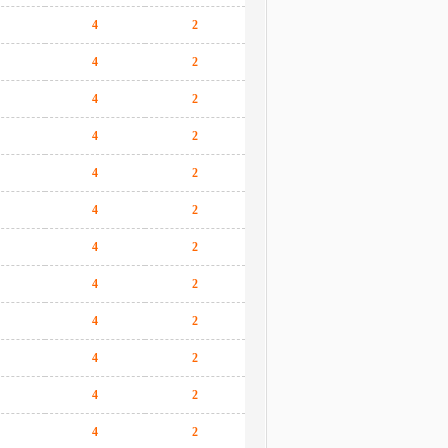
4
2
4
2
4
2
4
2
4
2
4
2
4
2
4
2
4
2
4
2
4
2
4
2