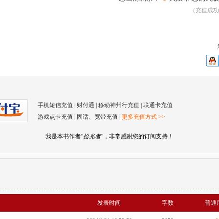
（充值成功
手机短信充值
|
财付通
|
移动神州行充值
|
联通卡充值
游戏点卡充值
|
固话、宽带充值
|
更多充值方式 >>
我是本书作者
"拾光者"
，非常感谢您的订阅支持！
发表时间
字数
普通