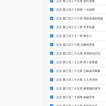
正文 第三百三十五章 误打误撞
正文 第三百三十四章 一片绿洲
正文 第三百三十三章 突如其来的危险
正文 第三百三十二章 手术失败
正文 第三百三十一章 梦中人
正文 第三百三十章 王峰的变化
正文 第三百二十九章 失明的治疗法
正文 第三百二十八章 死了没死透
正文 第三百二十七章 王峰成马蜂窝
正文 第三百二十六章 三人齐失明
正文 第三百二十五章 蠃母国的来历
正文 第三百二十四章 神秘字符
正文 第三百二十三章 奇怪的虫子