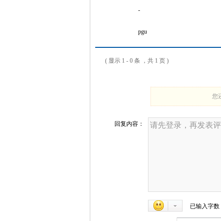
-
pgu
( 显示 1 - 0 条 ，共 1 页 )
您
回复内容：
已输入字数