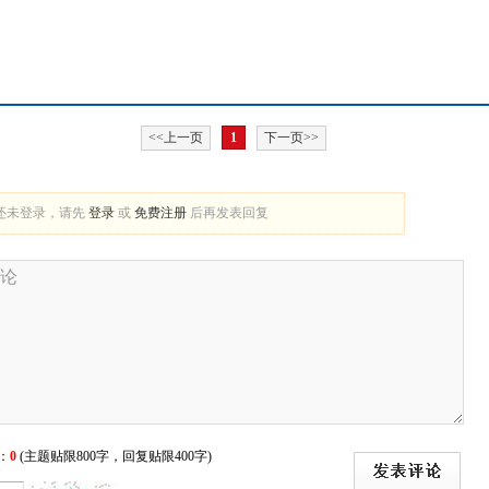
<<上一页
1
下一页>>
还未登录，请先
登录
或
免费注册
后再发表回复
：
0
(主题贴限800字，回复贴限400字)