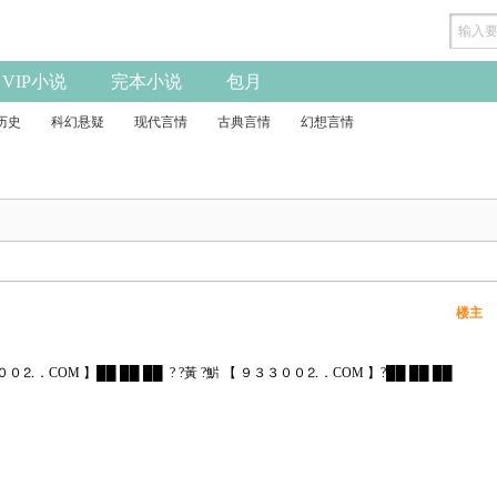
VIP小说
完本小说
包月
历史
科幻悬疑
现代言情
古典言情
幻想言情
楼主
３００⒉．СОΜ 】██ ██ ██ ? ?黃 ?魸 【 ９３３００⒉．СОΜ 】?██ ██ ██