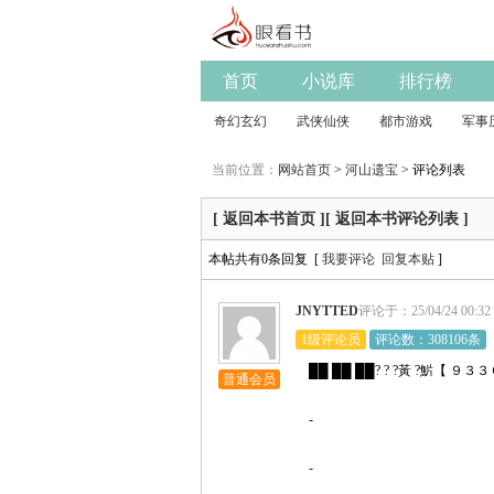
首页
小说库
排行榜
奇幻玄幻
武侠仙侠
都市游戏
军事
当前位置：
网站首页
>
河山遗宝
> 评论列表
[ 返回本书首页 ]
[ 返回本书评论列表 ]
本帖共有0条回复 [
我要评论
回复本贴
]
JNYTTED
评论于：25/04/24 00:32
1级评论员
评论数：308106条
██ ██ ██? ? ?黃 ?魸【 ９３
普通会员
-
-