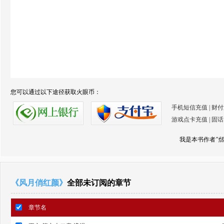
您可以通过以下途径获取火眼币：
手机短信充值
|
财付
游戏点卡充值
|
固话
我是本书作者
"
《风月俏红颜》
全部未订阅的章节
章节名