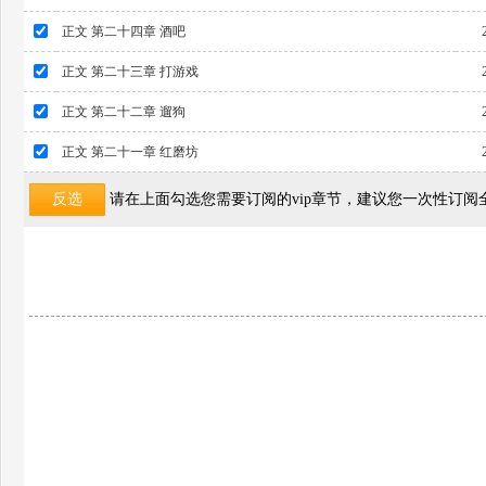
正文 第二十四章 酒吧
正文 第二十三章 打游戏
正文 第二十二章 遛狗
正文 第二十一章 红磨坊
请在上面勾选您需要订阅的vip章节，建议您一次性订