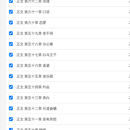
正文 第六十二章 浪漫
正文 第六十一章 口语
正文 第六十章 恋爱
正文 第五十九章 舍不得
正文 第五十八章 办公楼
正文 第五十七章 白马王子
正文 第五十六章 逃避
正文 第五十五章 游乐园
正文 第五十四章 约会
正文 第五十三章 表白
正文 第五十二章 分道扬镳
正文 第五十一章 若有所想
正文 第五十章 憧憬